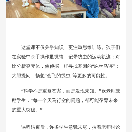
这堂课不仅关乎知识，
更注重思维训练。
孩子们
在实验中亲手操作显微镜，
记录线虫的运动轨迹
；
对
比分析突变体，像侦探一样
寻找基因的
“
蛛丝马迹
”
；
大胆提问，
畅想
“
会飞的线虫
”
等更多的可能性。
“
科学不是重复答案，而是发现未知。
”
欧老师鼓
励学生，
“
每一个天马行空的问题，都可能孕育未来
的重大突破。
”
课程结束后，许多学生意犹未尽，拉着老师讨论