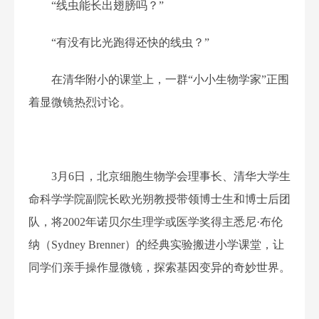
“
线虫能长出翅膀吗？
”
“
有没有比光跑得还快的线虫？
”
在清华附小的课堂上，一群
“
小小生物学家
”
正围
着显微镜热烈讨论。
3
月
6
日，北京细胞生物学会理事长、清华大学生
命科学学院副院长欧光朔教授带领博士生和博士后团
队，
将
2002
年诺贝尔生理学或医学奖得主悉尼
·
布伦
纳（
Sydney Brenner
）的经典实验搬进小学课堂
，让
同学们亲手操作显微镜，探索基因变异的奇妙世界。