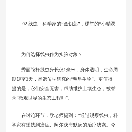
02
线虫：
科学家的
“
金钥匙
”
，
课堂的
“
小精灵
为何选择线虫作为实验对象？
秀丽隐杆线虫身长仅
1
毫米，身体透明，生命周
期短至
3
天，
是遗传学研究的
“
明星生物
”
。
更值得一
提的是，它们
安全无害，帮助维护土壤生态，被誉
为
“
微观世界的生态工程师
”
。
在讨论环节，欧老师提到：
“
通过观察线虫，科
学家有望找到癌症、阿尔茨海默病的治疗线索。
今