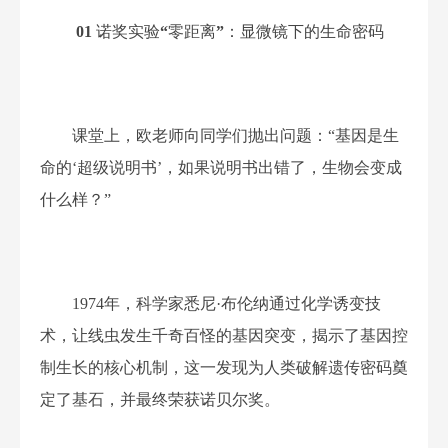
01
诺奖实验
“
零距离
”
：
显微镜下的生命密码
课堂上，欧老师向同学们抛出问题：
“
基因是生
命的
‘
超级说明书
’
，
如果说明书出错了，
生物会变成
什么样？
”
1974
年，科学家悉尼
·
布伦纳通过化学诱变技
术，
让线虫发生千奇百怪的基因突变，揭示了基因控
制生长的核心机制
，这一发现为人类破解遗传密码奠
定了基石，并最终荣获诺贝尔奖。