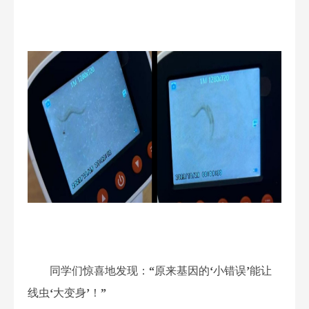
同学们惊喜地发现：
“
原来基因的
‘
小错误
’
能让
线虫
‘
大变身
’
！
”