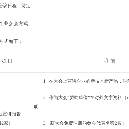
会议日程：待定
企业参会方式
方式如下：
项
目
明
细
1.
在大会上宣讲企业的新技术新产品，时
2.
作为大会
“
赞助单位
”
在对外文字资料（
明；
业宣讲报告
限
2
家）
3.
获大会免费注册的参会代表名额
2
名；