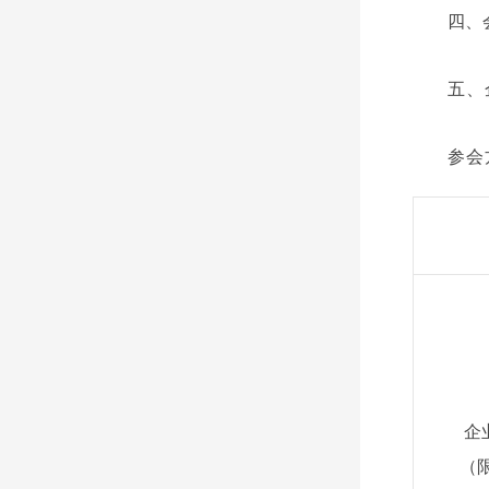
四、
五、
参会
企
（