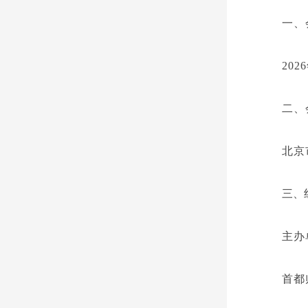
一、
2026
二、
北京
三、
主办
首都