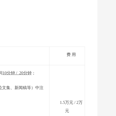
费
用
间
10
分钟
/ 20
分钟
；
论文集、新闻稿等）中注
1.5
万元
/ 2
万
元